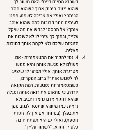
כשהוא מסיים דייט? האם חשוב לך 
שהוא ייזום חיבוק ארוך כשהוא חוזר 
הביתה? ואולי את צריכה לשמוע ממנו 
לעיתים יותר קרובות כמה שהוא אוהב 
אותך? אל תהססי לבקש את מה שיקל 
עלייך, ובתוך כך עזרי לו לא לשכוח את 
הזוגיות שלכם ולא לקחת אותך כמובנת 
מאליה. 
4. נסי להכיר את המטאמורית - אם 
מעולם לא פגשת אותה והיא ממש 
מטרגרת אותך, אולי תציעי לו שיציע 
לה לפגוש אותך? ברוב המקרים, 
כשמטאמוריות נפגשות, רמת הקנאה 
יורדת, כי פתאום את רואה אותה ומגלה 
שהיא דווקא אדם נחמד וחביב ולא 
נראית כמו מישהי שתנסה לגנוב ממך 
את בעלך (במיוחד אם אין לה זוגיות 
נוספת), ואולי גם היא תפתח חיבה 
כלפייך ותדאג "לשמור עלייך". 