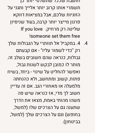
חושבת שככל שתשלטי יותר כך 
תשמרי אותו קרוב יותר אלייך ותגני על 
הזוגיות שלכם, אבל במציאות דווקא 
פרגון מייצר יותר קרבה, בעוד שניסיון 
שליטה רק מרחיק. If you love 
someone set them free! 
4. במקביל אל תוותרי על הגבולות שלך 
רק "כדי לשמור עליו" - אם קבעתם 
גבולות, כנראה שהם חשובים בשלב זה. 
מותר לו כמובן לבקש לשנות גבול, 
ואפשר להחליט על שינוי - ביחד, בשיח 
פתוח, קשוב ומתחשב, ולא כהנחתה 
מלמעלה או מאחורי הגב. אם זה עדיין 
חשוב לך מדי, אז כנראה שיש פה 
משהו מהותי באמת, מצאו את הדרך 
שתענה גם על הצרכים שלו (למשל, 
בחופש) וגם על הצרכים שלך (למשל, 
בביטחון). 