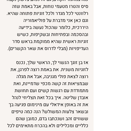
סיס והטרו מטעמי נוחות, אבל באמת שזה 
רלוונטי לכל מגדר ולכל זוגיות פתוחה שהיא. 
וגם כאן אני מדברת על פוליאמוריה 
היררכית, כלומר שהכול נעשה בידיעה 
ובהסכמה ובפתיחות ובשקיפות, כשיש 
זוגיות ראשית שהיא ממוקמת בראש סדר 
העדיפויות (מבלי לדרוס את שאר הקשרים). 
אז בן זוגך הנשוי לך, הראשי שלך, נכנס 
לזוגיות משנית. את באמת רוצה לפרגן, את 
רוצה לצאת פולי מגניבה, אבל את מגלה 
שבמציאות זה קשה מכפי שדמיינת, ואת 
מתמודדת עם רגשות קשים ועם תחושת 
אובדן שליטה. איך בכל זאת תצליחי לנהל 
את זה באופן אידאלי עם מינימום פגיעה בך 
ובשאר צלעות המשולש? הנה כמה טיפים 
ששווים זהב ושנכתבו בדם, כמובן שהם 
כלליים ומכלילים ולא בהכרח מתאימים לכל 