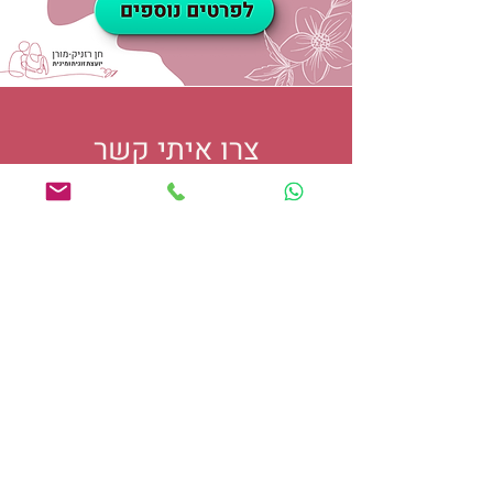
צרו איתי קשר
054-8184767
chenmoran1@gmail.com
הקליניקה בחריש (או בזום)
שפות הייעוץ: עברית ואנגלית
לקבוצת הפייסבוק בניהולי:
"זוגיות כעוגן - בפוליאמוריה
ויחסים פתוחים"