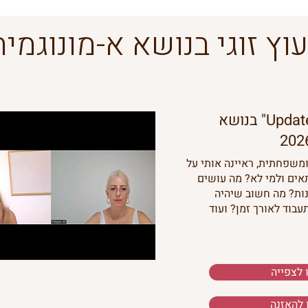
עוץ זוגי בנושא א-מונוגמיה
ראיון לפודקאסט "Update" בנושא
ומשפחתית, ראיינה אותי על
תאים ולמי לא? מה עושים
ות? מה חשוב שיהיה
עבוד לאורך זמן? ועוד
 לצפייה
 להאזנה