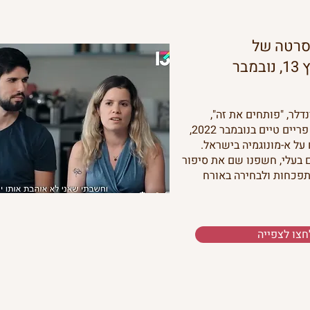
 סרטה של
שי-לי שינדלר, ערוץ 13, נובמבר
דלר, "פותחים את זה",
ששודר בערוץ 13 בשעת פריים טיים בנובמבר 2022,
 על א-מונוגמיה בישראל.
בעלי, חשפנו שם את סיפור
פכחות ולבחירה באורח
חצו לצפייה