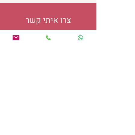
צרו איתי קשר
054-8184767
chenmoran1@gmail.com
הקליניקה בחריש (או בזום)
שפות הייעוץ: עברית ואנגלית
לקבוצת הפייסבוק בניהולי:
"זוגיות כעוגן - בפוליאמוריה
ויחסים פתוחים"
הישארו מעודכנים בכל
האירועים - בקבוצה שקטה