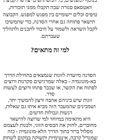
בנוסף למפגשים, כל המשתתפים יצורפו לקבוצת
וואטסאפ סגורה שבה תקבלו ממני תזכורות,
טיפים וכלים יישומיים בין מפגש למפגש.
הקבוצה
תישאר פתוחה גם אחרי הסדנה, כדי שתמשיכו
לקבל השראה ולשמור על חיבור לתכנים ולתהליך
שעברתם.
למי זה מתאים?
הסדנה מיועדת לזוגות שנמצאים בתחילת הדרך
בא-מונוגמיה - כאלה שמרגישים סקרנות ורוצים
לפתוח את הקשר, או שכבר פתחו ורוצים לעשות
סדר.
זוגות שיש ביניהם אהבה ורצון להמשיך יחד,
ושמבינים שהמעבר הזה מביא איתו גם שאלות,
רגשות וגבולות חדשים.
היא מתאימה במיוחד למי שרוצה להישאר
מחוברים, לחזק את הבסיס הזוגי, ולבנות לעצמם
מסלול ברור בתוך הדרך הלא-מונוגמית - כזה
שמגדיל קרבה, אינטימיות ותשוקה במקום לשחוק