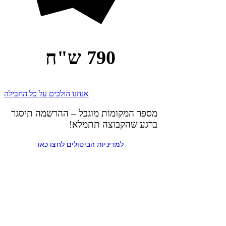
790 ש"ח
אנחנו הולכים על כל החבילה
מספר המקומות מוגבל – ההרשמה תיסגר
ברגע שהקבוצה תתמלא!
למדיניות הביטולים לחצו כאן
נעים להכיר!
חן רזניק-מורן
יועצת זוגית ומינית, מומחית ביחסים פתוחים, ​מלווה
זוגות ויחידים/ות, ומעבירה הרצאות בנושא זוגיות